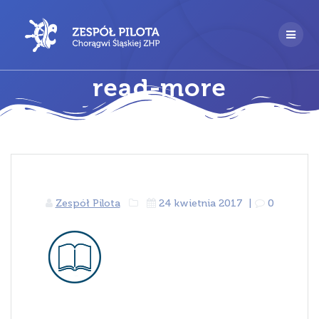
Przejdź
do
treści
read-more
Zespół Pilota
24 kwietnia 2017
|
0