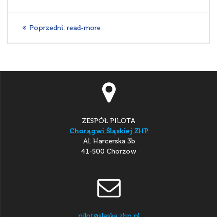
Nawigacja
Poprzedni
Poprzedni:
read-more
wpisu
wpis:
ZESPÓŁ PILOTA
Chorągwi Śląskiej ZHP
Al. Harcerska 3b
41-500 Chorzów
pilot@slaska.zhp.pl