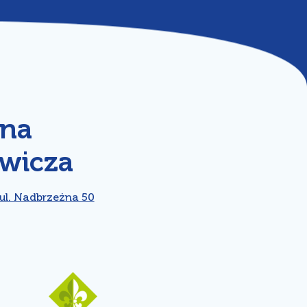
dna
ewicza
l. Nadbrzeżna 50