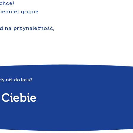
chce!
edniej grupie
d na przynależność,
y niż do lasu?
 Ciebie