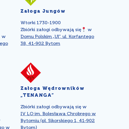
Załoga Jungów
Wtorki 1730-1900
Zbiórki załogi odbywają się
w
w
Domu Polskim „Ul”, ul. Korfantego
tego
38, 41-902 Bytom
Załoga Wędrowników
„TENANGA”
Zbiórki załogi odbywają się w
IV LO im. Bolesława Chrobrego w
w
Bytomiu (pl. Sikorskiego 1, 41-902
go w
Bytom)