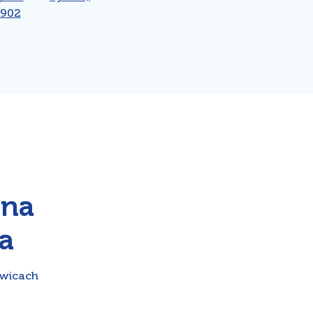
-902
dna
a
owicach