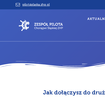
Przejdź
pilot@slaska.zhp.pl
do
treści
AKTUALN
Jak dołączysz do dru