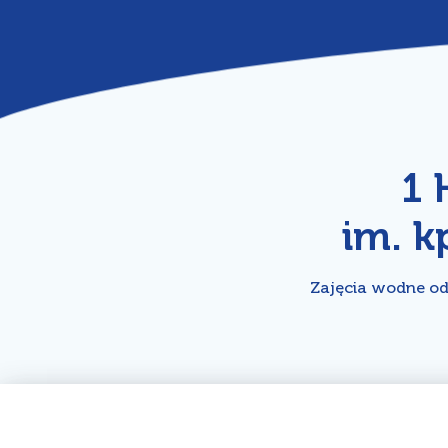
1 
im. k
Zajęcia wodne od