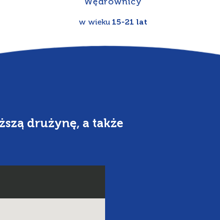
Wędrownicy
w wieku
15-21 lat
ższą drużynę, a także