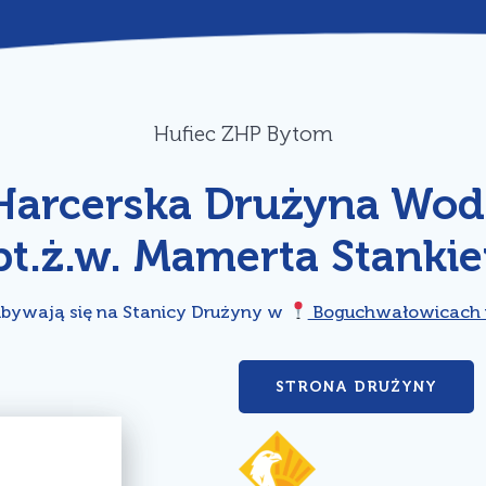
Hufiec ZHP Bytom
Harcerska Drużyna Wo
pt.ż.w. Mamerta Stanki
bywają się na Stanicy Drużyny w
Boguchwałowicach u
STRONA DRUŻYNY