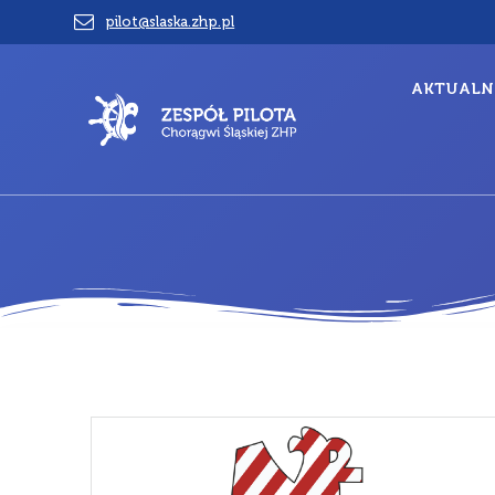
Przejdź
pilot@slaska.zhp.pl
do
treści
AKTUALN