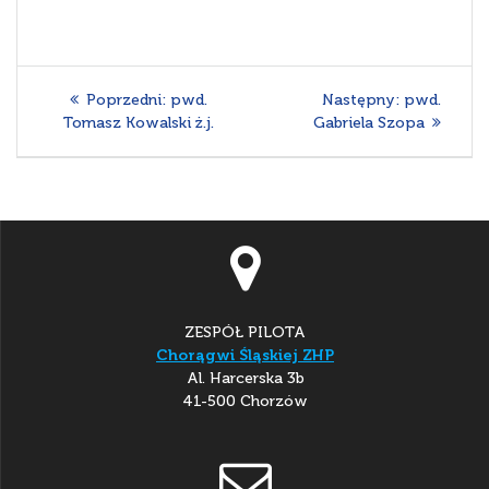
Nawigacja
Poprzedni
Następny
Poprzedni:
pwd.
Następny:
pwd.
wpisu
wpis:
wpis:
Tomasz Kowalski ż.j.
Gabriela Szopa
ZESPÓŁ PILOTA
Chorągwi Śląskiej ZHP
Al. Harcerska 3b
41-500 Chorzów