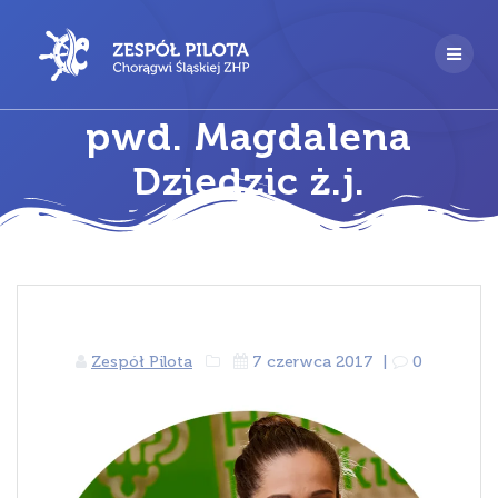
Przejdź
do
treści
pwd. Magdalena
Dziedzic ż.j.
Zespół Pilota
7 czerwca 2017
|
0