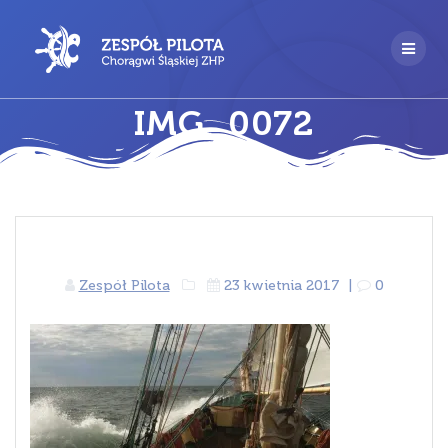
Przejdź
do
treści
IMG_0072
Zespół Pilota
23 kwietnia 2017
|
0