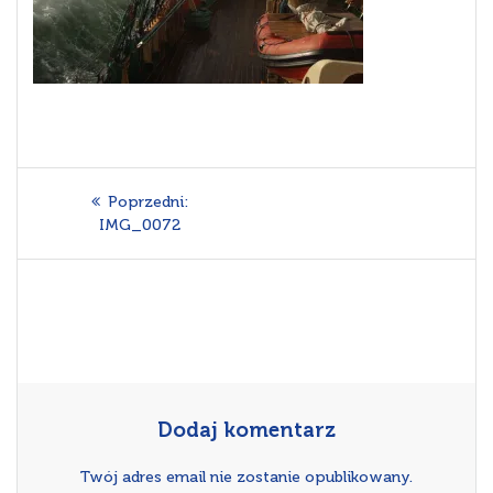
Nawigacja
Poprzedni
Poprzedni:
wpisu
wpis:
IMG_0072
Dodaj komentarz
Twój adres email nie zostanie opublikowany.