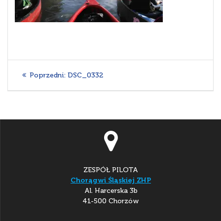
Nawigacja
Poprzedni
Poprzedni:
DSC_0332
wpisu
wpis:
ZESPÓŁ PILOTA
Chorągwi Śląskiej ZHP
Al. Harcerska 3b
41-500 Chorzów