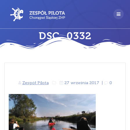
Przejdź
do
treści
DSC_0332
Zespół Pilota
27 września 2017
|
0