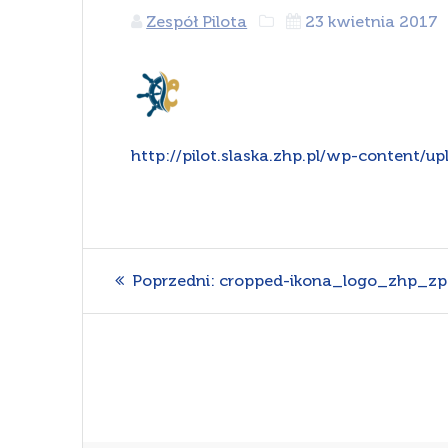
Zespół Pilota
23 kwietnia 2017
http://pilot.slaska.zhp.pl/wp-content
Nawigacja
Poprzedni
Poprzedni:
cropped-ikona_logo_zhp_zp
wpis:
wpisu