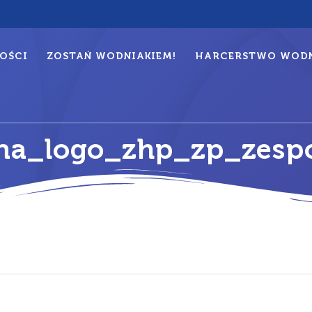
OŚCI
ZOSTAŃ WODNIAKIEM!
HARCERSTWO WODN
na_logo_zhp_zp_zespo