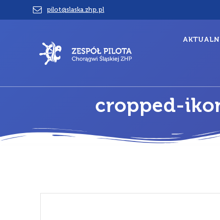
Przejdź
pilot@slaska.zhp.pl
do
treści
AKTUALN
cropped-iko