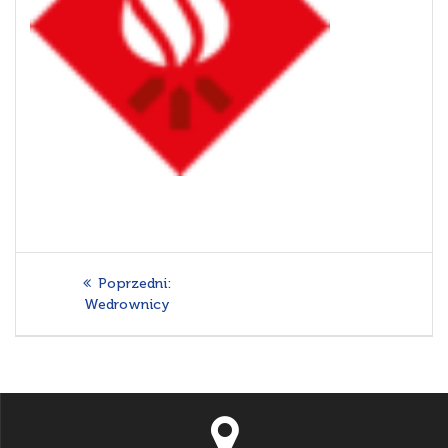
Nawigacja
Poprzedni
Poprzedni:
wpisu
wpis:
Wedrownicy