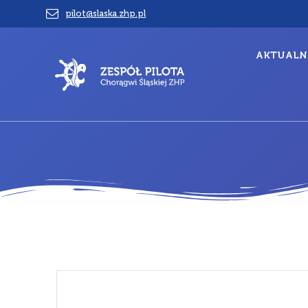
Przejdź
pilot@slaska.zhp.pl
do
treści
AKTUALN