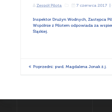
Zespół Pilota
7 czerwca 2017
|
Inspektor Drużyn Wodnych, Zastępca Pil
Wspólnie z Pilotem odpowiada za wspie
Śląskiej.
Nawigacja
Poprzedni
Poprzedni:
pwd. Magdalena Jonak ż.j.
wpis:
wpisu