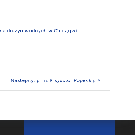
miana drużyn wodnych w Chorągwi
Następny
Następny:
phm. Krzysztof Popek k.j.
wpis: