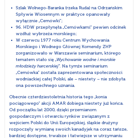
Szlak Wolnego-Baranka (rzeka Ruda) na Odrzańskim
Spływie Wiosennym w praktyce opanowały
wyłącznie „Cemówki”;
96. HDW przepłynęła „Cemówkami” pewien odcinek
wzdłuż wybrzeża morskiego;
W czerwcu 1977 roku Centrum Wychowania
Morskiego i Wodnego Głównej Komendy ZHP
zorganizowało w Warszawie seminarium, którego
tematem stało się
„Wychowanie wodne i morskie
młodzieży harcerskiej”
. Na tymże seminarium
„Cemówka” została zaprezentowana społeczności
wodniackiej całej Polski, ale – niestety – nie zdobyła
ona powszechnego uznania.
Obecnie czterdziestoletnia historia tego „konia
pociągowego” akcji AMAR dobiega niestety już końca.
Od początku lat 2000, dzięki przemianom
gospodarczym i otwarciu rynków związanym z
wejściem Polski do Unii Europejskiej, śląskie drużyny
rozpoczęły wymianę swoich kanadyjek na coraz tańsze,
bardziej dostępne, trwalsze i łatwiejsze w utrzymaniu