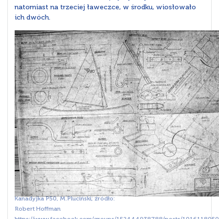
natomiast na trzeciej ławeczce, w środku, wiosłowało
ich dwóch.
Kanadyjka P50, M.Pluciński; źródło:
Robert Hoffman
https://www.facebook.com/groups/152444938788/posts/101611805