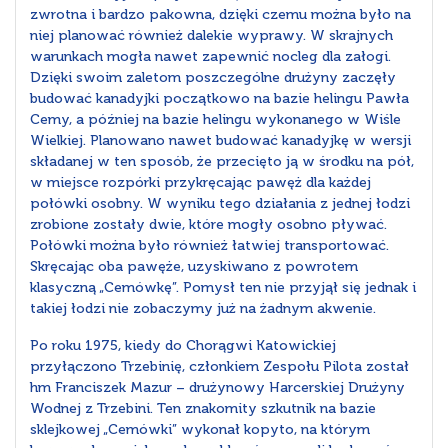
zwrotna i bardzo pakowna, dzięki czemu można było na
niej planować również dalekie wyprawy. W skrajnych
warunkach mogła nawet zapewnić nocleg dla załogi.
Dzięki swoim zaletom poszczególne drużyny zaczęły
budować kanadyjki początkowo na bazie helingu Pawła
Cemy, a później na bazie helingu wykonanego w Wiśle
Wielkiej. Planowano nawet budować kanadyjkę w wersji
składanej w ten sposób, że przecięto ją w środku na pół,
w miejsce rozpórki przykręcając pawęż dla każdej
połówki osobny. W wyniku tego działania z jednej łodzi
zrobione zostały dwie, które mogły osobno pływać.
Połówki można było również łatwiej transportować.
Skręcając oba pawęże, uzyskiwano z powrotem
klasyczną „Cemówkę”. Pomysł ten nie przyjął się jednak i
takiej łodzi nie zobaczymy już na żadnym akwenie.
Po roku 1975, kiedy do Chorągwi Katowickiej
przyłączono Trzebinię, członkiem Zespołu Pilota został
hm Franciszek Mazur – drużynowy Harcerskiej Drużyny
Wodnej z Trzebini. Ten znakomity szkutnik na bazie
sklejkowej „Cemówki” wykonał kopyto, na którym