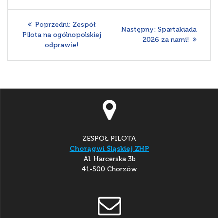
Nawigacja
Poprzedni
Poprzedni:
Zespół
Następny
Następny:
Spartakiada
wpisu
wpis:
Pilota na ogólnopolskiej
wpis:
2026 za nami!
odprawie!
ZESPÓŁ PILOTA
Chorągwi Śląskiej ZHP
Al. Harcerska 3b
41-500 Chorzów