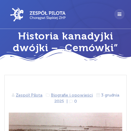
Przejdź
do
treści
Historia kanadyjki
dwójki – „Cemówki”
Zespół Pilota
Biografie i opowieści
3 grudnia
2025
|
0