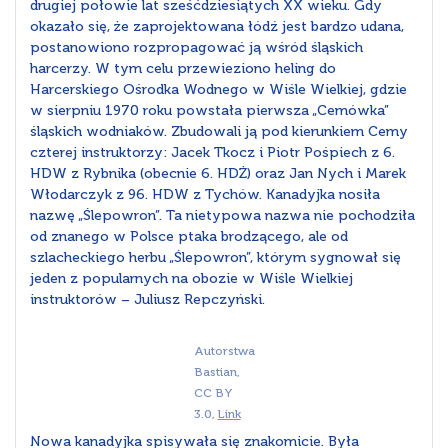
drugiej połowie lat sześćdziesiątych XX wieku. Gdy
okazało się, że zaprojektowana łódź jest bardzo udana,
postanowiono rozpropagować ją wśród śląskich
harcerzy. W tym celu przewieziono heling do
Harcerskiego Ośrodka Wodnego w Wiśle Wielkiej, gdzie
w sierpniu 1970 roku powstała pierwsza „Cemówka”
śląskich wodniaków. Zbudowali ją pod kierunkiem Cemy
czterej instruktorzy: Jacek Tkocz i Piotr Pośpiech z 6.
HDW z Rybnika (obecnie 6. HDŻ) oraz Jan Nych i Marek
Włodarczyk z 96. HDW z Tychów. Kanadyjka nosiła
nazwę „Ślepowron”. Ta nietypowa nazwa nie pochodziła
od znanego w Polsce ptaka brodzącego, ale od
szlacheckiego herbu „Ślepowron”, którym sygnował się
jeden z popularnych na obozie w Wiśle Wielkiej
instruktorów – Juliusz Repczyński.
Autorstwa
Bastian,
CC BY
3.0,
Link
Nowa kanadyjka spisywała się znakomicie. Była