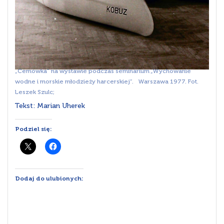
„Cemówka” na wystawie podczas seminarium „Wychowanie
wodne i morskie młodzieży harcerskiej”. Warszawa 1977. Fot.
Leszek Szulc;
Tekst: Marian Uherek
Podziel się:
Dodaj do ulubionych: