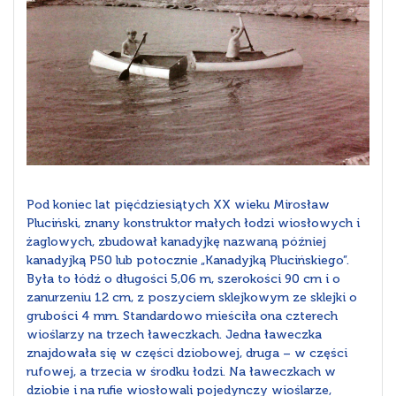
Pod koniec lat pięćdziesiątych XX wieku Mirosław
Pluciński, znany konstruktor małych łodzi wiosłowych i
żaglowych, zbudował kanadyjkę nazwaną później
kanadyjką P50 lub potocznie „Kanadyjką Plucińskiego”.
Była to łódź o długości 5,06 m, szerokości 90 cm i o
zanurzeniu 12 cm, z poszyciem sklejkowym ze sklejki o
grubości 4 mm. Standardowo mieściła ona czterech
wioślarzy na trzech ławeczkach. Jedna ławeczka
znajdowała się w części dziobowej, druga – w części
rufowej, a trzecia w środku łodzi. Na ławeczkach w
dziobie i na rufie wiosłowali pojedynczy wioślarze,