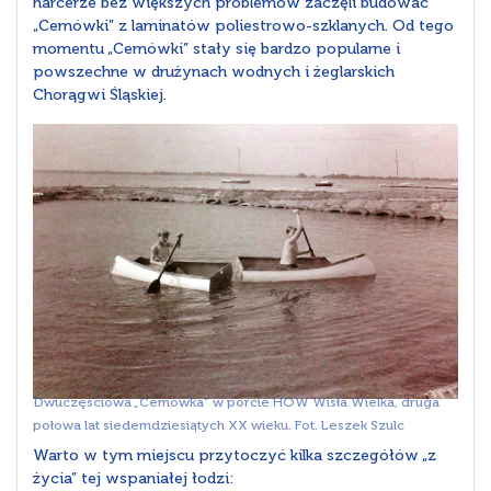
harcerze bez większych problemów zaczęli budować
„Cemówki” z laminatów poliestrowo-szklanych. Od tego
momentu „Cemówki” stały się bardzo popularne i
powszechne w drużynach wodnych i żeglarskich
Chorągwi Śląskiej.
Dwuczęściowa „Cemówka” w porcie HOW Wisła Wielka, druga
połowa lat siedemdziesiątych XX wieku. Fot. Leszek Szulc
Warto w tym miejscu przytoczyć kilka szczegółów „z
życia” tej wspaniałej łodzi: