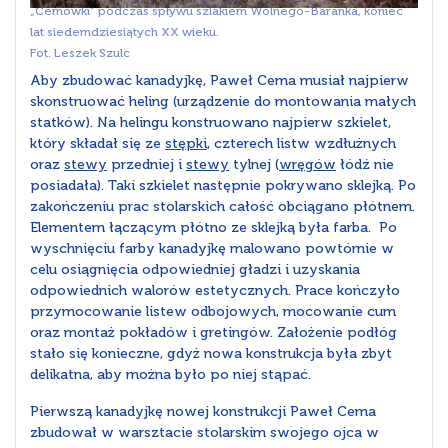
„Cemówki” podczas spływu szlakiem Wolnego-Baranka, koniec
lat siedemdziesiątych XX wieku.
Fot. Leszek Szulc
Aby zbudować kanadyjkę, Paweł Cema musiał najpierw
skonstruować heling (urządzenie do montowania małych
statków). Na helingu konstruowano najpierw szkielet,
który składał się ze
stępki
, czterech listw wzdłużnych
oraz
stewy
przedniej i
stewy
tylnej (
wręgów
łódź nie
posiadała). Taki szkielet następnie pokrywano sklejką. Po
zakończeniu prac stolarskich całość obciągano płótnem.
Elementem łączącym płótno ze sklejką była farba. Po
wyschnięciu farby kanadyjkę malowano powtórnie w
celu osiągnięcia odpowiedniej gładzi i uzyskania
odpowiednich walorów estetycznych. Prace kończyło
przymocowanie listew odbojowych, mocowanie cum
oraz montaż pokładów i gretingów. Założenie podłóg
stało się konieczne, gdyż nowa konstrukcja była zbyt
delikatna, aby można było po niej stąpać.
Pierwszą kanadyjkę nowej konstrukcji Paweł Cema
zbudował w warsztacie stolarskim swojego ojca w