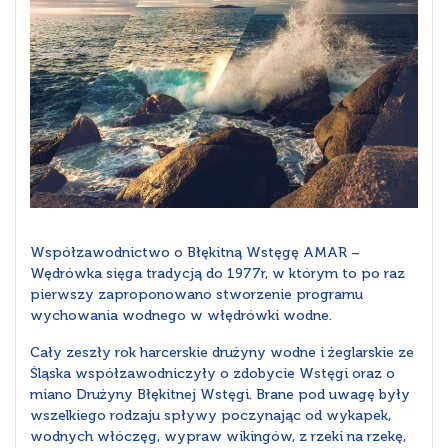
Współzawodnictwo o Błękitną Wstęgę AMAR –
Wędrówka sięga tradycją do 1977r, w którym to po raz
pierwszy zaproponowano stworzenie programu
wychowania wodnego w włędrówki wodne.
Cały zeszły rok harcerskie drużyny wodne i żeglarskie ze
Śląska współzawodniczyły o zdobycie Wstęgi oraz o
miano Drużyny Błękitnej Wstęgi. Brane pod uwagę były
wszelkiego rodzaju spływy poczynając od wykapek,
wodnych włóczęg, wypraw wikingów, z rzeki na rzekę,