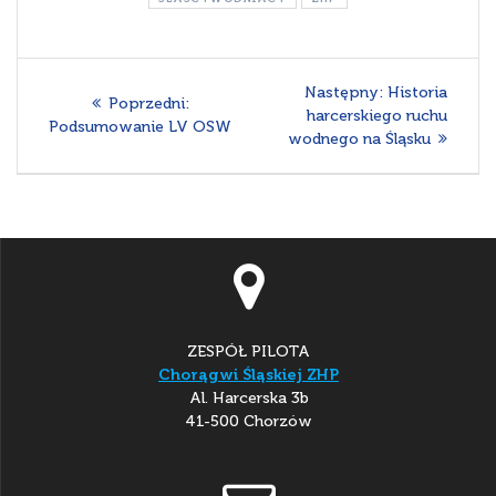
Nawigacja
Następny
Następny:
Historia
Poprzedni
Poprzedni:
wpisu
wpis:
harcerskiego ruchu
wpis:
Podsumowanie LV OSW
wodnego na Śląsku
ZESPÓŁ PILOTA
Chorągwi Śląskiej ZHP
Al. Harcerska 3b
41-500 Chorzów