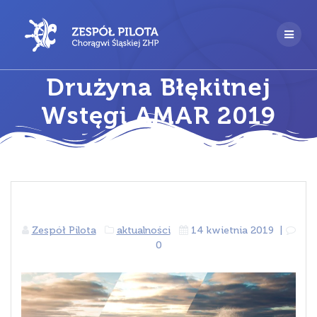
Przejdź
do
treści
Drużyna Błękitnej
Wstęgi AMAR 2019
Zespół Pilota
aktualności
14 kwietnia 2019
|
0