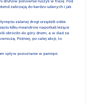
mi druhów ponownie ruszyli w trasę. Pod
kend zaliczają do bardzo udanych i jak
ięciu zalanej drogi urządzili sobie
ięciu kilku meandrów napotkali leżące
ili obróciło do góry dnem, a w ślad za
wniczą. Później, po całej akcji, to
ten spływ pozostanie w pamięci.