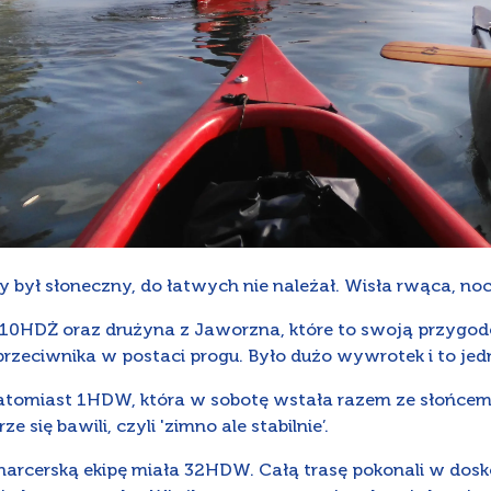
 był słoneczny, do łatwych nie należał. Wisła rwąca, no
10HDŻ oraz drużyna z Jaworzna, które to swoją przygodę
rzeciwnika w postaci progu. Było dużo wywrotek i to jedn
atomiast 1HDW, która w sobotę wstała razem ze słońcem
 się bawili, czyli 'zimno ale stabilnie’.
arcerską ekipę miała 32HDW. Całą trasę pokonali w dosko