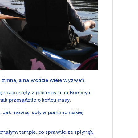
c zimna, a na wodzie wiele wyzwań.
 rozpoczęły z pod mostu na Brynicy i
ak przesądziło o końcu trasy.
. Jak mówią: spływ pomimo niskiej
nałym tempie, co sprawiło ze spłynęli