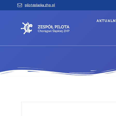
Przejdź
pilot@slaska.zhp.pl
do
treści
AKTUALN