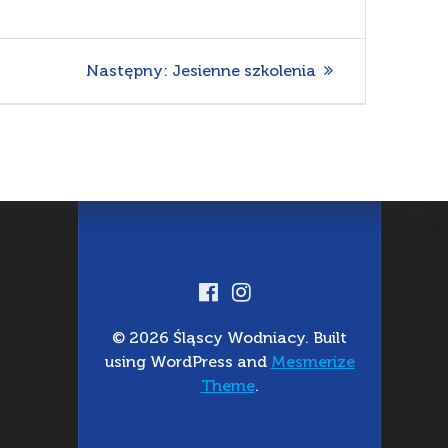
Następny
Następny:
Jesienne szkolenia
wpis:
© 2026 Śląscy Wodniacy. Built
using WordPress and
Mesmerize
Theme
.