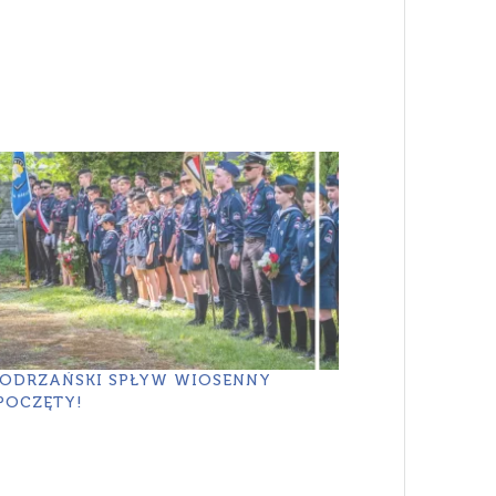
I ODRZAŃSKI SPŁYW WIOSENNY
POCZĘTY!