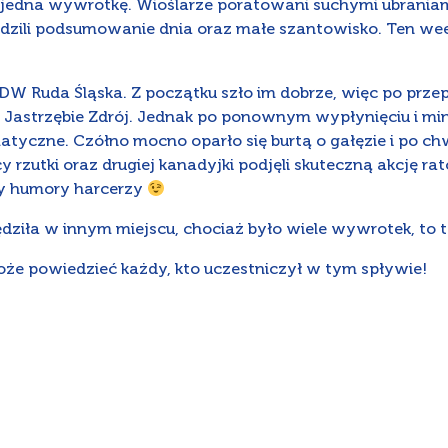
ko jedna wywrotkę. Wioślarze poratowani suchymi ubrania
ządzili podsumowanie dnia oraz małe szantowisko. Ten wee
Ruda Śląska. Z początku szło im dobrze, więc po przepłyn
 Jastrzębie Zdrój. Jednak po ponownym wypłynięciu i min
atyczne. Czółno mocno oparło się burtą o gałęzie i po chw
rzutki oraz drugiej kanadyjki podjęli skuteczną akcję rato
ły humory harcerzy
dziła w innym miejscu, chociaż było wiele wywrotek, to 
e powiedzieć każdy, kto uczestniczył w tym spływie!