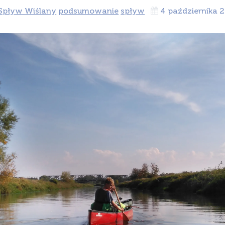
 Spływ Wiślany
podsumowanie
spływ
4 października 