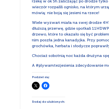
rzekę w ok 5h zaliczając po drodze tyl
wieczór rozpalili ognisko, na którym ur
mówią: nie boją się jesieni na rzece!
Wiele wyzwań miała na swej drodze 4HDW 
dłuższą przerwę, gdzie spotkali 11HDWP
drzewo, które to okazało się być problem
nim poszła jedna kanadyjka. Przy pomocy 
grochówka, herbata i słodycze poprawi
Chociaż sobotnią noc każda drużyna spę
A #plywamtezjesienia zdecydowanie moż
Podziel się:
Dodaj do ulubionych: