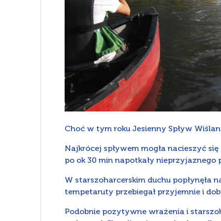
Choć w tym roku Jesienny Spływ Wiślany
Najkrócej spływem mogła nacieszyć się 
po ok 30 min napotkały nieprzyjaznego p
W starszoharcerskim duchu popłynęła n
tempetaruty przebiegał przyjemnie i dobrze
Podobnie pozytywne wrażenia i starszoh