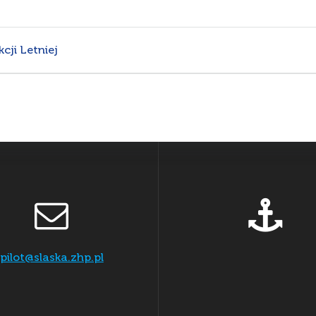
cji Letniej
pilot@slaska.zhp.pl