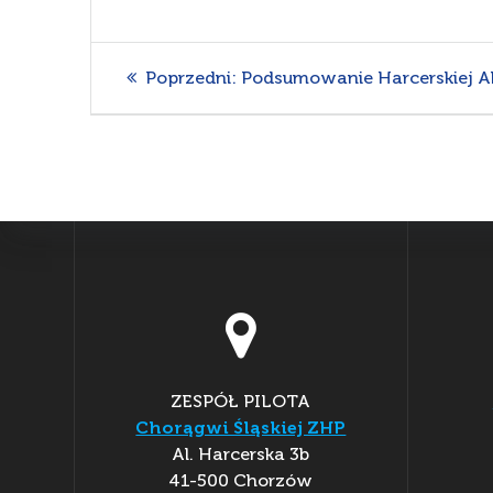
Nawigacja
Poprzedni
Poprzedni:
Podsumowanie Harcerskiej Ak
wpis:
wpisu
ZESPÓŁ PILOTA
Chorągwi Śląskiej ZHP
Al. Harcerska 3b
41-500 Chorzów